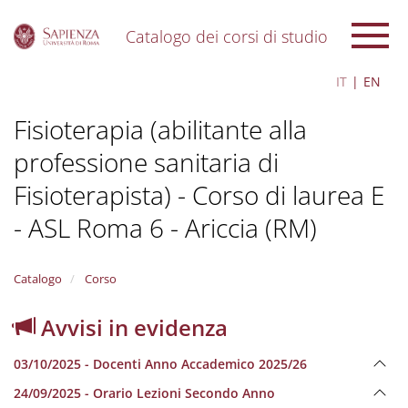
Catalogo dei corsi di studio
S
IT
EN
k
i
Fisioterapia (abilitante alla
p
t
professione sanitaria di
o
m
Fisioterapista) - Corso di laurea E
a
i
- ASL Roma 6 - Ariccia (RM)
n
c
o
Catalogo
Corso
n
t
Avvisi in evidenza
e
n
t
03/10/2025 - Docenti Anno Accademico 2025/26
24/09/2025 - Orario Lezioni Secondo Anno