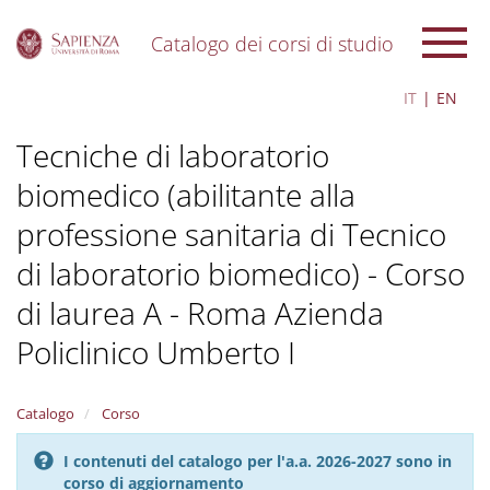
Catalogo dei corsi di studio
S
IT
EN
k
i
Tecniche di laboratorio
p
t
biomedico (abilitante alla
o
m
professione sanitaria di Tecnico
a
i
di laboratorio biomedico) - Corso
n
c
di laurea A - Roma Azienda
o
Policlinico Umberto I
n
t
e
n
Catalogo
Corso
t
I contenuti del catalogo per l'a.a. 2026-2027 sono in
corso di aggiornamento