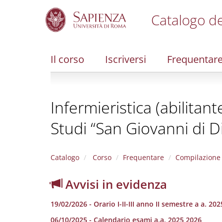
Catalogo de
S
k
i
Il corso
Iscriversi
Frequentar
p
t
o
m
Infermieristica (abilitan
a
i
Studi “San Giovanni di 
n
c
o
n
Catalogo
Corso
Frequentare
Compilazione 
t
e
Avvisi in evidenza
n
t
19/02/2026 - Orario I-II-III anno II semestre a a. 202
06/10/2025 - Calendario esami a.a. 2025 2026