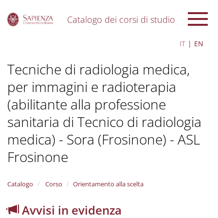
Catalogo dei corsi di studio
S
IT
EN
k
i
Tecniche di radiologia medica,
p
t
per immagini e radioterapia
o
m
(abilitante alla professione
a
i
sanitaria di Tecnico di radiologia
n
c
medica) - Sora (Frosinone) - ASL
o
Frosinone
n
t
e
n
Catalogo
Corso
Orientamento alla scelta
t
Avvisi in evidenza