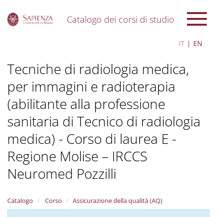
Catalogo dei corsi di studio
S
IT
EN
k
i
Tecniche di radiologia medica,
p
t
per immagini e radioterapia
o
m
(abilitante alla professione
a
i
sanitaria di Tecnico di radiologia
n
c
medica) - Corso di laurea E -
o
Regione Molise – IRCCS
n
t
Neuromed Pozzilli
e
n
t
Catalogo
Corso
Assicurazione della qualità (AQ)