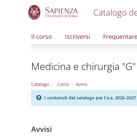
Catalogo de
S
k
i
Il corso
Iscriversi
Frequentar
p
t
o
m
Medicina e chirurgia "G" -
a
i
n
c
Catalogo
Corso
Avvisi
o
n
I contenuti del catalogo per l'a.a. 2026-20
t
e
n
t
Avvisi