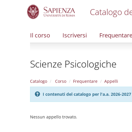
Catalogo de
S
k
i
Il corso
Iscriversi
Frequentar
p
t
o
m
Scienze Psicologiche
a
i
n
c
Catalogo
Corso
Frequentare
Appelli
o
n
I contenuti del catalogo per l'a.a. 2026-20
t
e
n
t
Nessun appello trovato.