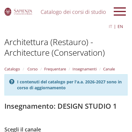
Catalogo dei corsi di studio
S
IT
EN
k
i
Architettura (Restauro) -
p
t
Architecture (Conservation)
o
m
a
i
Catalogo
Corso
Frequentare
Insegnamenti
Canale
n
c
I contenuti del catalogo per l'a.a. 2026-2027 sono in
o
corso di aggiornamento
n
t
Insegnamento: DESIGN STUDIO 1
e
n
t
Scegli il canale