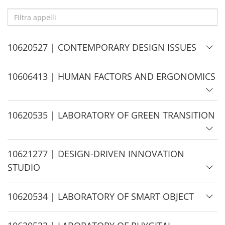
Filtra
appelli
H
10620527 | CONTEMPORARY DESIGN ISSUES
i
d
H
10606413 | HUMAN FACTORS AND ERGONOMICS
e
i
d
H
10620535 | LABORATORY OF GREEN TRANSITION
e
i
d
H
10621277 | DESIGN-DRIVEN INNOVATION
e
i
STUDIO
d
e
H
10620534 | LABORATORY OF SMART OBJECT
i
d