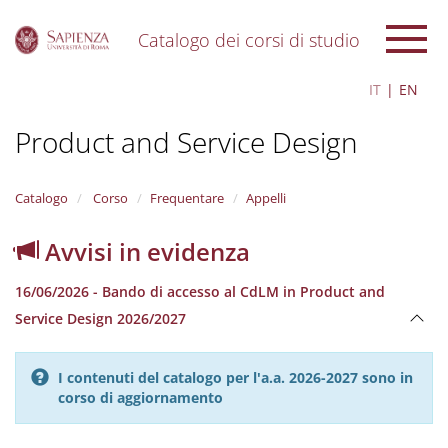
Catalogo dei corsi di studio
S
IT
EN
k
i
Product and Service Design
p
t
o
m
Catalogo
Corso
Frequentare
Appelli
a
i
Avvisi in evidenza
n
c
16/06/2026 - Bando di accesso al CdLM in Product and
o
n
Service Design 2026/2027
t
e
n
I contenuti del catalogo per l'a.a. 2026-2027 sono in
t
corso di aggiornamento