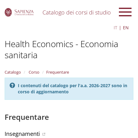
Catalogo dei corsi di studio
S
IT
EN
k
i
Health Economics - Economia
p
t
sanitaria
o
m
a
i
Catalogo
Corso
Frequentare
n
c
I contenuti del catalogo per l'a.a. 2026-2027 sono in
o
corso di aggiornamento
n
t
e
Frequentare
n
t
Insegnamenti