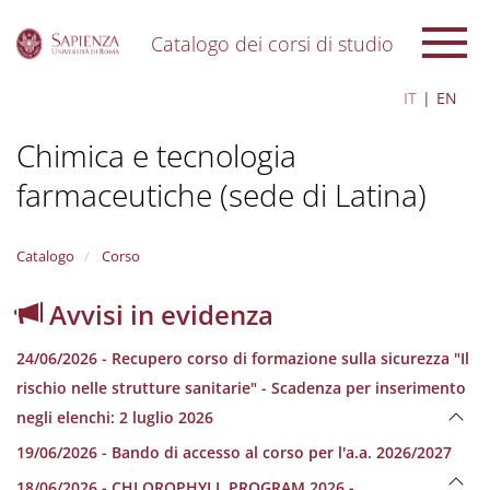
Catalogo dei corsi di studio
S
IT
EN
k
i
Chimica e tecnologia
p
t
farmaceutiche (sede di Latina)
o
m
a
i
Catalogo
Corso
n
c
Avvisi in evidenza
o
n
24/06/2026 - Recupero corso di formazione sulla sicurezza "Il
t
e
rischio nelle strutture sanitarie" - Scadenza per inserimento
n
negli elenchi: 2 luglio 2026
t
19/06/2026 - Bando di accesso al corso per l'a.a. 2026/2027
18/06/2026 - CHLOROPHYLL PROGRAM 2026 -