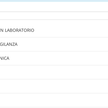
 CON LABORATORIO
IGILANZA
NICA