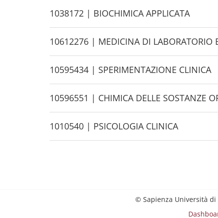
d
H
1038172 | BIOCHIMICA APPLICATA
e
i
d
H
10612276 | MEDICINA DI LABORATORIO
e
i
d
H
10595434 | SPERIMENTAZIONE CLINICA
e
i
d
H
10596551 | CHIMICA DELLE SOSTANZE O
e
i
d
H
1010540 | PSICOLOGIA CLINICA
e
i
d
e
© Sapienza Università di
Dashboa