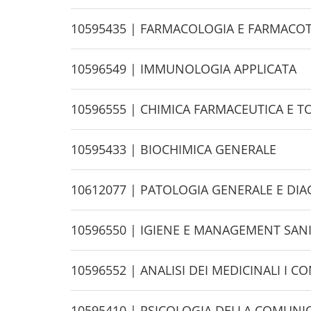
e
i
d
H
10595435 | FARMACOLOGIA E FARMACOTE
e
i
d
H
10596549 | IMMUNOLOGIA APPLICATA
e
i
d
H
10596555 | CHIMICA FARMACEUTICA E T
e
i
d
H
10595433 | BIOCHIMICA GENERALE
e
i
d
H
10612077 | PATOLOGIA GENERALE E DI
e
i
d
H
10596550 | IGIENE E MANAGEMENT SAN
e
i
d
H
10596552 | ANALISI DEI MEDICINALI I 
e
i
d
H
10595410 | PSICOLOGIA DELLA COMUNI