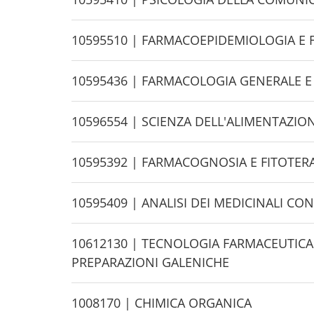
e
i
d
H
10595510 | FARMACOEPIDEMIOLOGIA 
e
i
d
H
10595436 | FARMACOLOGIA GENERALE E
e
i
d
H
10596554 | SCIENZA DELL'ALIMENTAZIO
e
i
d
H
10595392 | FARMACOGNOSIA E FITOTER
e
i
d
H
10595409 | ANALISI DEI MEDICINALI C
e
i
d
H
10612130 | TECNOLOGIA FARMACEUTICA
e
i
PREPARAZIONI GALENICHE
d
e
H
1008170 | CHIMICA ORGANICA