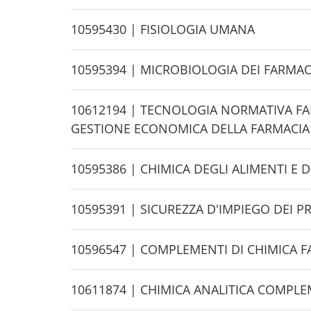
i
d
H
10595430 | FISIOLOGIA UMANA
e
i
d
H
10595394 | MICROBIOL
e
i
d
H
10612194 | TECNOLOGIA NORMATIVA F
e
i
GESTIONE ECONOMICA DELLA FARMACIA
d
e
H
10595386 | CHIMICA DEGLI ALIMENTI E 
i
d
H
10595391 | SICUREZZA D'IMPIEGO DEI 
e
i
d
H
10596547 | COMPLEMENTI DI CHIMICA 
e
i
d
H
10611874 | CHIMICA ANALITICA COMPLE
e
i