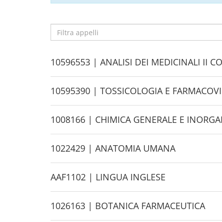
Filtra
appelli
H
10596553 | ANALISI DEI MEDICINALI II
i
d
H
10595390 | TOSSICOLOGIA E FARMACOV
e
i
d
H
1008166 | CHIMICA GENERALE E INORGA
e
i
d
H
1022429 | ANATOMIA UMANA
e
i
d
H
AAF1102 | LINGUA INGLESE
e
i
d
H
1026163 | BOTANICA FARMACEUTICA
e
i