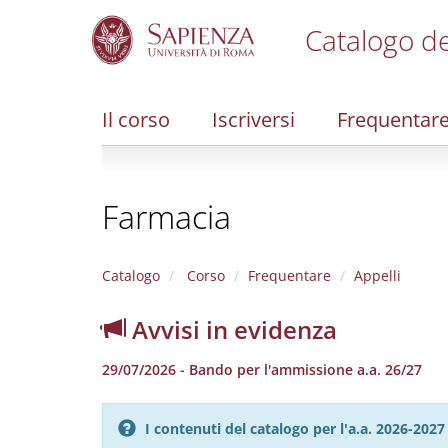
Catalogo de
S
k
i
Il corso
Iscriversi
Frequentar
p
t
o
m
Farmacia
a
i
n
c
Catalogo
Corso
Frequentare
Appelli
o
n
Avvisi in evidenza
t
e
29/07/2026 - Bando per l'ammissione a.a. 26/27
n
t
I contenuti del catalogo per l'a.a. 2026-20