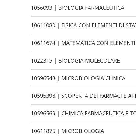
d
H
1056093 | BIOLOGIA FARMACEUTICA
e
i
d
H
10611080 | FISICA CON ELEMENTI DI STA
e
i
d
H
10611674 | MATEMATICA CON ELEMENTI
e
i
d
H
1022315 | BIOLOGIA MOLECOLARE
e
i
d
H
10596548 | MICROBIOLOGIA CLINICA
e
i
d
H
10595398 | SCOPERTA DEI FARMACI E A
e
i
d
H
10596569 | CHIMICA FARMACEUTICA E TO
e
i
d
H
10611875 | MICROBIOLOGIA