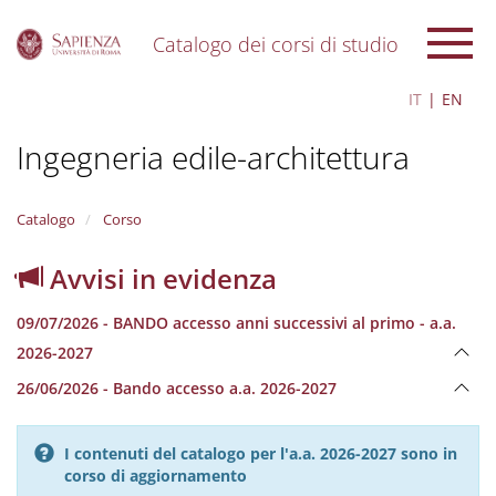
Catalogo dei corsi di studio
S
IT
EN
k
i
Ingegneria edile-architettura
p
t
o
m
Catalogo
Corso
a
i
Avvisi in evidenza
n
c
09/07/2026 - BANDO accesso anni successivi al primo - a.a.
o
n
2026-2027
t
26/06/2026 - Bando accesso a.a. 2026-2027
e
n
t
I contenuti del catalogo per l'a.a. 2026-2027 sono in
corso di aggiornamento