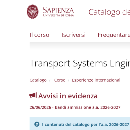
Catalogo de
S
k
i
Il corso
Iscriversi
Frequentar
p
t
o
m
Transport Systems Engin
a
i
n
c
Catalogo
Corso
Esperienze internazionali
o
n
Avvisi in evidenza
t
e
26/06/2026 - Bandi ammissione a.a. 2026-2027
n
t
I contenuti del catalogo per l'a.a. 2026-20