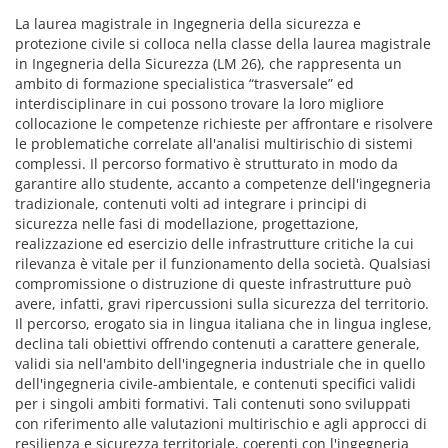
La laurea magistrale in Ingegneria della sicurezza e
protezione civile si colloca nella classe della laurea magistrale
in Ingegneria della Sicurezza (LM 26), che rappresenta un
ambito di formazione specialistica “trasversale” ed
interdisciplinare in cui possono trovare la loro migliore
collocazione le competenze richieste per affrontare e risolvere
le problematiche correlate all'analisi multirischio di sistemi
complessi. Il percorso formativo è strutturato in modo da
garantire allo studente, accanto a competenze dell'ingegneria
tradizionale, contenuti volti ad integrare i principi di
sicurezza nelle fasi di modellazione, progettazione,
realizzazione ed esercizio delle infrastrutture critiche la cui
rilevanza è vitale per il funzionamento della società. Qualsiasi
compromissione o distruzione di queste infrastrutture può
avere, infatti, gravi ripercussioni sulla sicurezza del territorio.
Il percorso, erogato sia in lingua italiana che in lingua inglese,
declina tali obiettivi offrendo contenuti a carattere generale,
validi sia nell'ambito dell'ingegneria industriale che in quello
dell'ingegneria civile-ambientale, e contenuti specifici validi
per i singoli ambiti formativi. Tali contenuti sono sviluppati
con riferimento alle valutazioni multirischio e agli approcci di
resilienza e sicurezza territoriale, coerenti con l'ingegneria