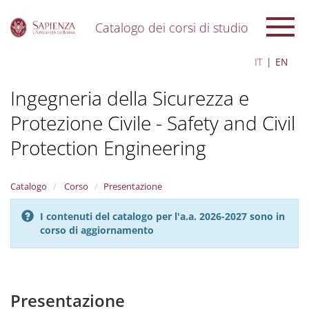
Catalogo dei corsi di studio
S
IT
EN
k
i
Ingegneria della Sicurezza e
p
t
Protezione Civile - Safety and Civil
o
m
Protection Engineering
a
i
n
Catalogo
Corso
Presentazione
c
o
n
I contenuti del catalogo per l'a.a. 2026-2027 sono in
t
corso di aggiornamento
e
n
t
Presentazione