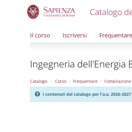
Catalogo de
S
k
i
Il corso
Iscriversi
Frequentar
p
t
o
m
Ingegneria dell'Energia E
a
i
n
c
Catalogo
Corso
Frequentare
Compilazione 
o
n
I contenuti del catalogo per l'a.a. 2026-20
t
e
n
t