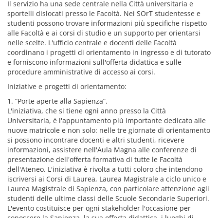
Il servizio ha una sede centrale nella Città universitaria e
sportelli dislocati presso le Facoltà. Nei SOrT studentesse e
studenti possono trovare informazioni più specifiche rispetto
alle Facoltà e ai corsi di studio e un supporto per orientarsi
nelle scelte. L'ufficio centrale e docenti delle Facoltà
coordinano i progetti di orientamento in ingresso e di tutorato
e forniscono informazioni sull'offerta didattica e sulle
procedure amministrative di accesso ai corsi.
Iniziative e progetti di orientamento:
1. “Porte aperte alla Sapienza”.
L'iniziativa, che si tiene ogni anno presso la Città
Universitaria, è l'appuntamento più importante dedicato alle
nuove matricole e non solo: nelle tre giornate di orientamento
si possono incontrare docenti e altri studenti, ricevere
informazioni, assistere nell'Aula Magna alle conferenze di
presentazione dell'offerta formativa di tutte le Facoltà
dell'Ateneo. L'iniziativa è rivolta a tutti coloro che intendono
iscriversi ai Corsi di Laurea, Laurea Magistrale a ciclo unico e
Laurea Magistrale di Sapienza, con particolare attenzione agli
studenti delle ultime classi delle Scuole Secondarie Superiori.
L'evento costituisce per ogni stakeholder l'occasione per
conoscere la Sapienza, la sua offerta didattica, i luoghi di