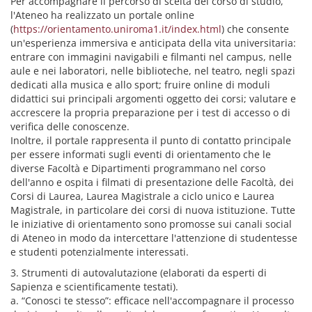
Per accompagnare il percorso di scelta del corso di studio,
l'Ateneo ha realizzato un portale online
(
https://orientamento.uniroma1.it/index.html
) che consente
un'esperienza immersiva e anticipata della vita universitaria:
entrare con immagini navigabili e filmanti nel campus, nelle
aule e nei laboratori, nelle biblioteche, nel teatro, negli spazi
dedicati alla musica e allo sport; fruire online di moduli
didattici sui principali argomenti oggetto dei corsi; valutare e
accrescere la propria preparazione per i test di accesso o di
verifica delle conoscenze.
Inoltre, il portale rappresenta il punto di contatto principale
per essere informati sugli eventi di orientamento che le
diverse Facoltà e Dipartimenti programmano nel corso
dell'anno e ospita i filmati di presentazione delle Facoltà, dei
Corsi di Laurea, Laurea Magistrale a ciclo unico e Laurea
Magistrale, in particolare dei corsi di nuova istituzione. Tutte
le iniziative di orientamento sono promosse sui canali social
di Ateneo in modo da intercettare l'attenzione di studentesse
e studenti potenzialmente interessati.
3. Strumenti di autovalutazione (elaborati da esperti di
Sapienza e scientificamente testati).
a. “Conosci te stesso”: efficace nell'accompagnare il processo