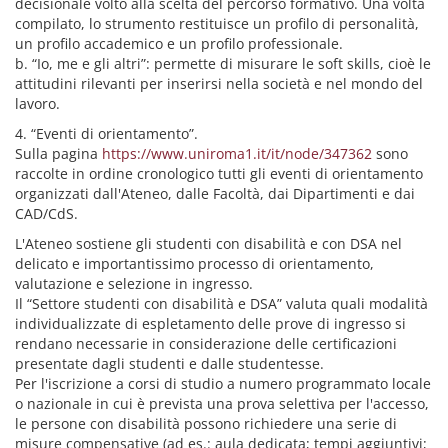
decisionale volto alla scelta del percorso formativo. Una volta
compilato, lo strumento restituisce un profilo di personalità,
un profilo accademico e un profilo professionale.
b. “Io, me e gli altri”: permette di misurare le soft skills, cioè le
attitudini rilevanti per inserirsi nella società e nel mondo del
lavoro.
4. “Eventi di orientamento”.
Sulla pagina
https://www.uniroma1.it/it/node/347362
sono
raccolte in ordine cronologico tutti gli eventi di orientamento
organizzati dall'Ateneo, dalle Facoltà, dai Dipartimenti e dai
CAD/CdS.
L'Ateneo sostiene gli studenti con disabilità e con DSA nel
delicato e importantissimo processo di orientamento,
valutazione e selezione in ingresso.
Il “Settore studenti con disabilità e DSA” valuta quali modalità
individualizzate di espletamento delle prove di ingresso si
rendano necessarie in considerazione delle certificazioni
presentate dagli studenti e dalle studentesse.
Per l'iscrizione a corsi di studio a numero programmato locale
o nazionale in cui è prevista una prova selettiva per l'accesso,
le persone con disabilità possono richiedere una serie di
misure compensative (ad es.: aula dedicata; tempi aggiuntivi;