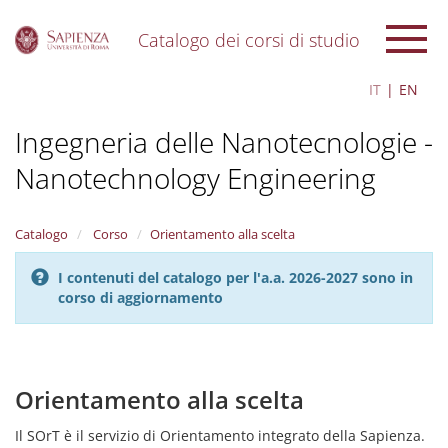
Catalogo dei corsi di studio
S
IT
EN
k
i
Ingegneria delle Nanotecnologie -
p
t
Nanotechnology Engineering
o
m
a
i
Catalogo
Corso
Orientamento alla scelta
n
c
I contenuti del catalogo per l'a.a. 2026-2027 sono in
o
corso di aggiornamento
n
t
e
n
Orientamento alla scelta
t
Il SOrT è il servizio di Orientamento integrato della Sapienza.