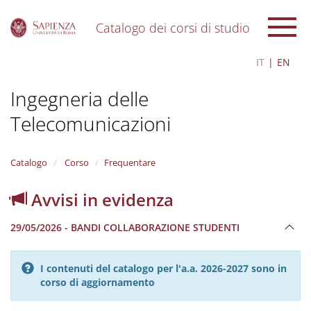
Catalogo dei corsi di studio
S
IT
EN
k
i
Ingegneria delle
p
t
Telecomunicazioni
o
m
a
i
Catalogo
Corso
Frequentare
n
c
Avvisi in evidenza
o
n
29/05/2026 - BANDI COLLABORAZIONE STUDENTI
t
e
n
I contenuti del catalogo per l'a.a. 2026-2027 sono in
t
corso di aggiornamento