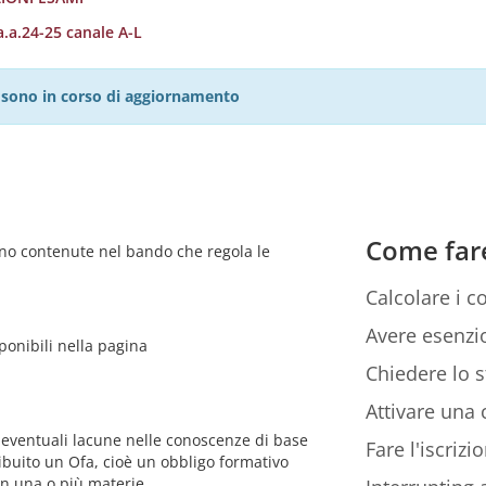
a.a.24-25 canale A-L
27 sono in corso di aggiornamento
Come far
sono contenute nel bando che regola le
Calcolare i co
Avere esenzio
ponibili nella pagina
Chiedere lo s
Attivare una c
re eventuali lacune nelle conoscenze di base
Fare l'iscriz
tribuito un Ofa, cioè un obbligo formativo
in una o più materie.