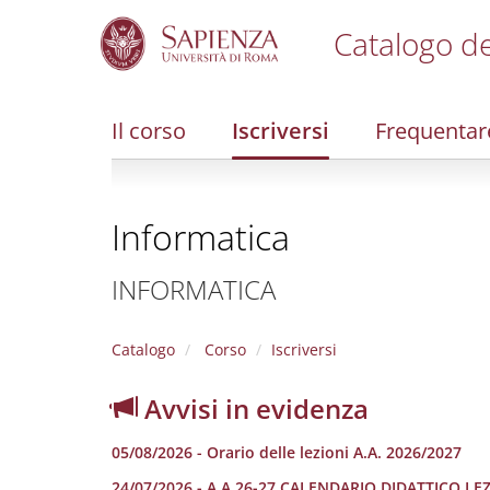
Catalogo de
S
k
i
Il corso
Iscriversi
Frequentar
p
t
o
m
Informatica
a
i
n
INFORMATICA
c
o
n
Catalogo
Corso
Iscriversi
t
e
Avvisi in evidenza
n
t
05/08/2026 - Orario delle lezioni A.A. 2026/2027
24/07/2026 - A.A.26-27 CALENDARIO DIDATTICO LE