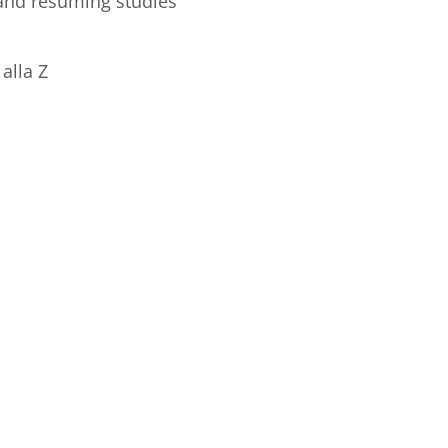
 and resuming studies
alla Z