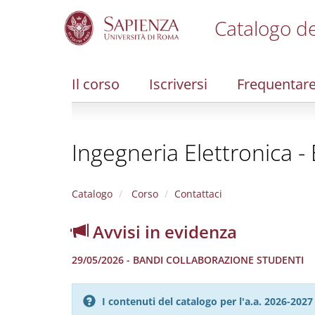
Catalogo de
S
k
i
Il corso
Iscriversi
Frequentar
p
t
o
m
Ingegneria Elettronica -
a
i
n
c
Catalogo
Corso
Contattaci
o
n
Avvisi in evidenza
t
e
29/05/2026 - BANDI COLLABORAZIONE STUDENTI
n
t
I contenuti del catalogo per l'a.a. 2026-20