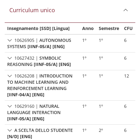
Curriculum unico
Insegnamento [SSD] [Lingua]
Anno
Semestre
CFU
10626905
|
AUTONOMOUS
1º
1º
6
SYSTEMS
[IINF-05/A] [ENG]
10627432
|
SYMBOLIC
1º
1º
6
REASONING
[IINF-05/A] [ENG]
10626208
|
INTRODUCTION
1º
1º
12
TO MACHINE LEARNING AND
REINFORCEMENT LEARNING
[IINF-04/A] [ENG]
10629160
|
NATURAL
1º
1º
6
LANGUAGE INTERACTION
[IINF-05/A] [ENG]
A SCELTA DELLO STUDENTE
1º
2º
6
[N/D] [ENG]