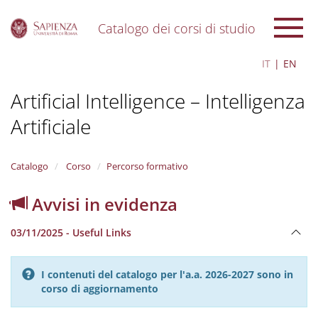
Catalogo dei corsi di studio
S
IT
EN
k
i
Artificial Intelligence – Intelligenza
p
t
Artificiale
o
m
a
i
Catalogo
Corso
Percorso formativo
n
c
Avvisi in evidenza
o
n
03/11/2025 - Useful Links
t
e
n
I contenuti del catalogo per l'a.a. 2026-2027 sono in
t
corso di aggiornamento