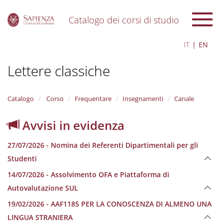
Catalogo dei corsi di studio
S
IT
EN
k
i
Lettere classiche
p
t
o
m
Catalogo
Corso
Frequentare
Insegnamenti
Canale
a
i
Avvisi in evidenza
n
c
27/07/2026 - Nomina dei Referenti Dipartimentali per gli
o
n
Studenti
t
14/07/2026 - Assolvimento OFA e Piattaforma di
e
n
Autovalutazione SUL
t
19/02/2026 - AAF1185 PER LA CONOSCENZA DI ALMENO UNA
LINGUA STRANIERA