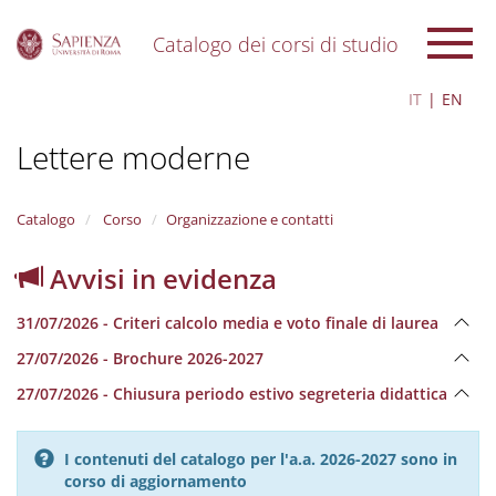
Catalogo dei corsi di studio
S
IT
EN
k
i
Lettere moderne
p
t
o
m
Catalogo
Corso
Organizzazione e contatti
a
i
Avvisi in evidenza
n
c
31/07/2026 - Criteri calcolo media e voto finale di laurea
o
n
27/07/2026 - Brochure 2026-2027
t
e
27/07/2026 - Chiusura periodo estivo segreteria didattica
n
t
I contenuti del catalogo per l'a.a. 2026-2027 sono in
corso di aggiornamento