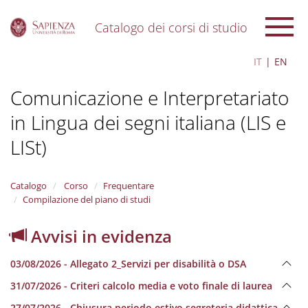
Catalogo dei corsi di studio
S
IT
EN
k
i
Comunicazione e Interpretariato
p
t
in Lingua dei segni italiana (LIS e
o
m
LISt)
a
i
n
Catalogo
Corso
Frequentare
c
Compilazione del piano di studi
o
n
t
Avvisi in evidenza
e
n
03/08/2026 - Allegato 2_Servizi per disabilità o DSA
t
31/07/2026 - Criteri calcolo media e voto finale di laurea
27/07/2026 - Chiusura periodo estivo segreteria didattica