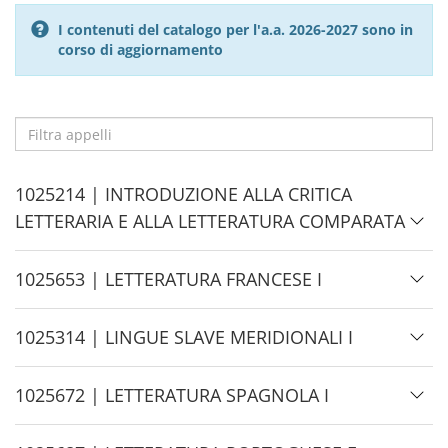
I contenuti del catalogo per l'a.a. 2026-2027 sono in
corso di aggiornamento
Filtra
appelli
H
1025214 | INTRODUZIONE ALLA CRITICA
i
LETTERARIA E ALLA LETTERATURA COMPARATA
d
e
H
1025653 | LETTERATURA FRANCESE I
i
d
H
1025314 | LINGUE SLAVE MERIDIONALI I
e
i
d
H
1025672 | LETTERATURA SPAGNOLA I
e
i