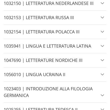
d
H
1032150 | LETTERATURA NEDERLANDESE III
e
i
d
H
1032153 | LETTERATURA RUSSA III
e
i
d
H
1032154 | LETTERATURA POLACCA III
e
i
d
H
1035941 | LINGUA E LETTERATURA LATINA
e
i
d
H
1047690 | LETTERATURE NORDICHE III
e
i
d
H
1056010 | LINGUA UCRAINA II
e
i
d
H
1023403 | INTRODUZIONE ALLA FILOLOGIA
e
i
GERMANICA
d
e
H
1025255 | LETTERATURA TEDESCA II