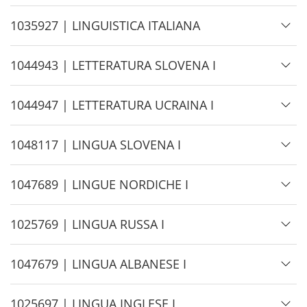
d
e
H
1035927 | LINGUISTICA ITALIANA
i
d
H
1044943 | LETTERATURA SLOVENA I
e
i
d
H
1044947 | LETTERATURA UCRAINA I
e
i
d
H
1048117 | LINGUA SLOVENA I
e
i
d
H
1047689 | LINGUE NORDICHE I
e
i
d
H
1025769 | LINGUA RUSSA I
e
i
d
H
1047679 | LINGUA ALBANESE I
e
i
d
H
1025697 | LINGUA INGLESE I