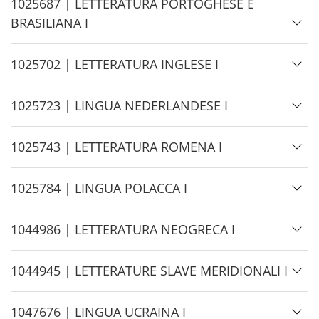
d
H
1025687 | LETTERATURA PORTOGHESE E
e
i
BRASILIANA I
d
e
H
1025702 | LETTERATURA INGLESE I
i
d
H
1025723 | LINGUA NEDERLANDESE I
e
i
d
H
1025743 | LETTERATURA ROMENA I
e
i
d
H
1025784 | LINGUA POLACCA I
e
i
d
H
1044986 | LETTERATURA NEOGRECA I
e
i
d
H
1044945 | LETTERATURE SLAVE MERIDIONALI I
e
i
d
H
1047676 | LINGUA UCRAINA I