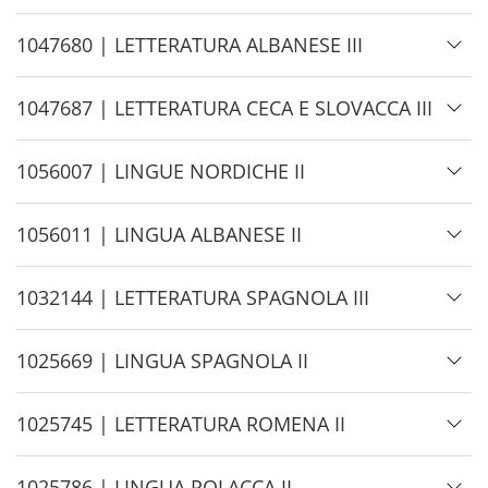
d
e
H
1047680 | LETTERATURA ALBANESE III
i
d
H
1047687 | LETTERATURA CECA E SLOVACCA III
e
i
d
H
1056007 | LINGUE NORDICHE II
e
i
d
H
1056011 | LINGUA ALBANESE II
e
i
d
H
1032144 | LETTERATURA SPAGNOLA III
e
i
d
H
1025669 | LINGUA SPAGNOLA II
e
i
d
H
1025745 | LETTERATURA ROMENA II
e
i
d
H
1025786 | LINGUA POLACCA II