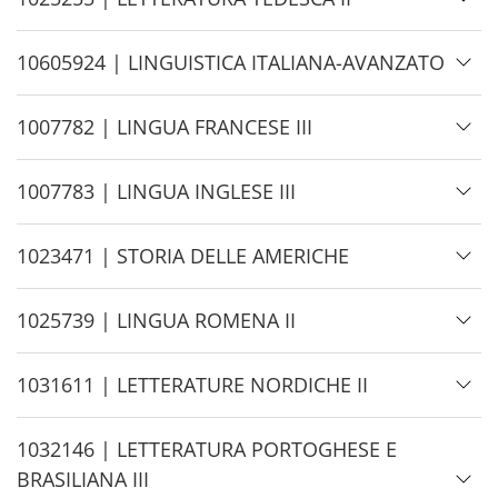
i
d
H
10605924 | LINGUISTICA ITALIANA-AVANZATO
e
i
d
H
1007782 | LINGUA FRANCESE III
e
i
d
H
1007783 | LINGUA INGLESE III
e
i
d
H
1023471 | STORIA DELLE AMERICHE
e
i
d
H
1025739 | LINGUA ROMENA II
e
i
d
H
1031611 | LETTERATURE NORDICHE II
e
i
d
H
1032146 | LETTERATURA PORTOGHESE E
e
i
BRASILIANA III