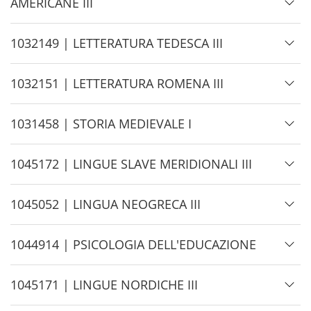
e
i
AMERICANE III
d
e
H
1032149 | LETTERATURA TEDESCA III
i
d
H
1032151 | LETTERATURA ROMENA III
e
i
d
H
1031458 | STORIA MEDIEVALE I
e
i
d
H
1045172 | LINGUE SLAVE MERIDIONALI III
e
i
d
H
1045052 | LINGUA NEOGRECA III
e
i
d
H
1044914 | PSICOLOGIA DELL'EDUCAZIONE
e
i
d
H
1045171 | LINGUE NORDICHE III
e
i