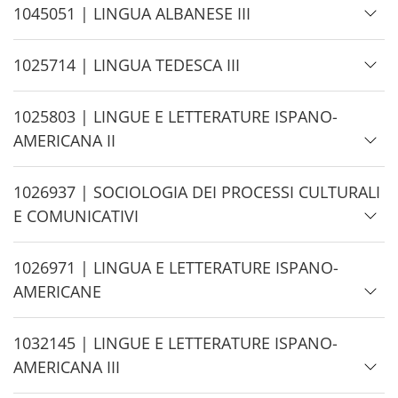
d
H
1045051 | LINGUA ALBANESE III
e
i
d
H
1025714 | LINGUA TEDESCA III
e
i
d
H
1025803 | LINGUE E LETTERATURE ISPANO-
e
i
AMERICANA II
d
e
H
1026937 | SOCIOLOGIA DEI PROCESSI CULTURALI
i
E COMUNICATIVI
d
e
H
1026971 | LINGUA E LETTERATURE ISPANO-
i
AMERICANE
d
e
H
1032145 | LINGUE E LETTERATURE ISPANO-
i
AMERICANA III
d