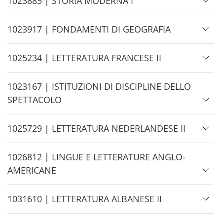
H
1023885 | STORIA MODERNA I
i
d
H
1023917 | FONDAMENTI DI GEOGRAFIA
e
i
d
H
1025234 | LETTERATURA FRANCESE II
e
i
d
H
1023167 | ISTITUZIONI DI DISCIPLINE DELLO
e
i
SPETTACOLO
d
e
H
1025729 | LETTERATURA NEDERLANDESE II
i
d
H
1026812 | LINGUE E LETTERATURE ANGLO-
e
i
AMERICANE
d
e
H
1031610 | LETTERATURA ALBANESE II
i