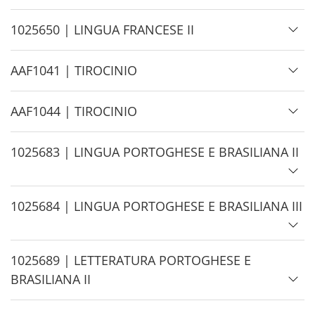
i
d
H
1025650 | LINGUA FRANCESE II
e
i
d
H
AAF1041 | TIROCINIO
e
i
d
H
AAF1044 | TIROCINIO
e
i
d
H
1025683 | LINGUA PORTOGHESE E BRASILIANA II
e
i
d
H
1025684 | LINGUA PORTOGHESE E BRASILIANA III
e
i
d
H
1025689 | LETTERATURA PORTOGHESE E
e
i
BRASILIANA II
d