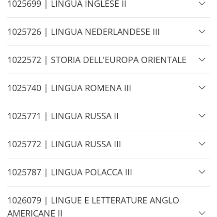
e
H
1025699 | LINGUA INGLESE II
i
d
H
1025726 | LINGUA NEDERLANDESE III
e
i
d
H
1022572 | STORIA DELL'EUROPA ORIENTALE
e
i
d
H
1025740 | LINGUA ROMENA III
e
i
d
H
1025771 | LINGUA RUSSA II
e
i
d
H
1025772 | LINGUA RUSSA III
e
i
d
H
1025787 | LINGUA POLACCA III
e
i
d
H
1026079 | LINGUE E LETTERATURE ANGLO
e
i
AMERICANE II