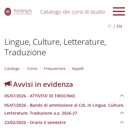
Catalogo dei corsi di studio
S
IT
EN
k
i
Lingue, Culture, Letterature,
p
t
Traduzione
o
m
a
i
Catalogo
Corso
Frequentare
Appelli
n
c
Avvisi in evidenza
o
n
05/07/2026 - ATTIVITA' DI TIROCINIO
t
e
05/07/2026 - Bando di ammissione al CdL in Lingue, Culture,
n
Letterature, Traduzione a.a. 2026-27
t
23/02/2026 - Orario II semestre