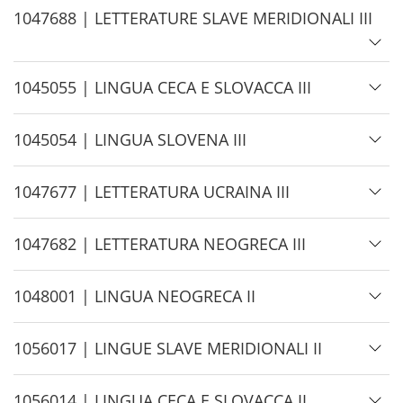
d
H
1047688 | LETTERATURE SLAVE MERIDIONALI III
e
i
d
H
1045055 | LINGUA CECA E SLOVACCA III
e
i
d
H
1045054 | LINGUA SLOVENA III
e
i
d
H
1047677 | LETTERATURA UCRAINA III
e
i
d
H
1047682 | LETTERATURA NEOGRECA III
e
i
d
H
1048001 | LINGUA NEOGRECA II
e
i
d
H
1056017 | LINGUE SLAVE MERIDIONALI II
e
i
d
H
1056014 | LINGUA CECA E SLOVACCA II