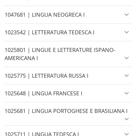
e
i
d
H
1047681 | LINGUA NEOGRECA I
e
i
d
H
1023542 | LETTERATURA TEDESCA I
e
i
d
H
1025801 | LINGUE E LETTERATURE ISPANO-
e
i
AMERICANA I
d
e
H
1025775 | LETTERATURA RUSSA I
i
d
H
1025648 | LINGUA FRANCESE I
e
i
d
H
1025681 | LINGUA PORTOGHESE E BRASILIANA I
e
i
d
H
1025711 | LINGUA TEDESCA I
e