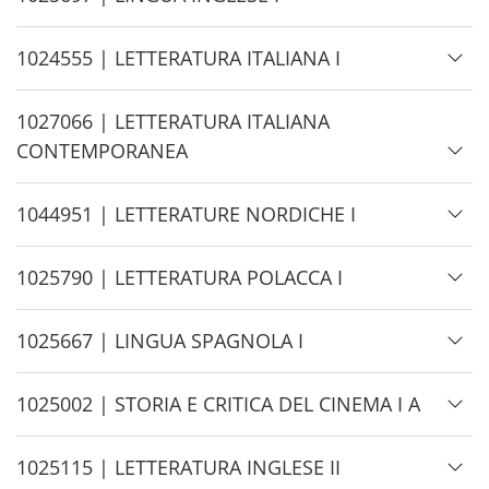
e
i
d
H
1024555 | LETTERATURA ITALIANA I
e
i
d
H
1027066 | LETTERATURA ITALIANA
e
i
CONTEMPORANEA
d
e
H
1044951 | LETTERATURE NORDICHE I
i
d
H
1025790 | LETTERATURA POLACCA I
e
i
d
H
1025667 | LINGUA SPAGNOLA I
e
i
d
H
1025002 | STORIA E CRITICA DEL CINEMA I A
e
i
d
H
1025115 | LETTERATURA INGLESE II