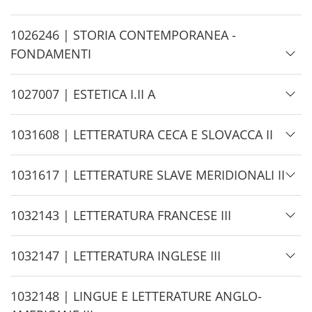
d
e
H
1026246 | STORIA CONTEMPORANEA -
i
FONDAMENTI
d
e
H
1027007 | ESTETICA I.II A
i
d
H
1031608 | LETTERATURA CECA E SLOVACCA II
e
i
d
H
1031617 | LETTERATURE SLAVE MERIDIONALI II
e
i
d
H
1032143 | LETTERATURA FRANCESE III
e
i
d
H
1032147 | LETTERATURA INGLESE III
e
i
d
H
1032148 | LINGUE E LETTERATURE ANGLO-