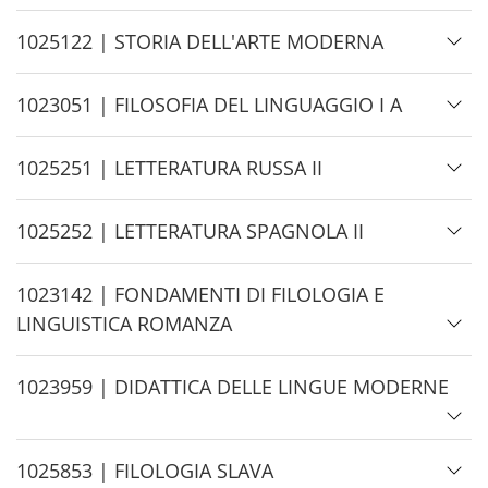
e
i
d
H
1025122 | STORIA DELL'ARTE MODERNA
e
i
d
H
1023051 | FILOSOFIA DEL LINGUAGGIO I A
e
i
d
H
1025251 | LETTERATURA RUSSA II
e
i
d
H
1025252 | LETTERATURA SPAGNOLA II
e
i
d
H
1023142 | FONDAMENTI DI FILOLOGIA E
e
i
LINGUISTICA ROMANZA
d
e
H
1023959 | DIDATTICA DELLE LINGUE MODERNE
i
d
H
1025853 | FILOLOGIA SLAVA
e