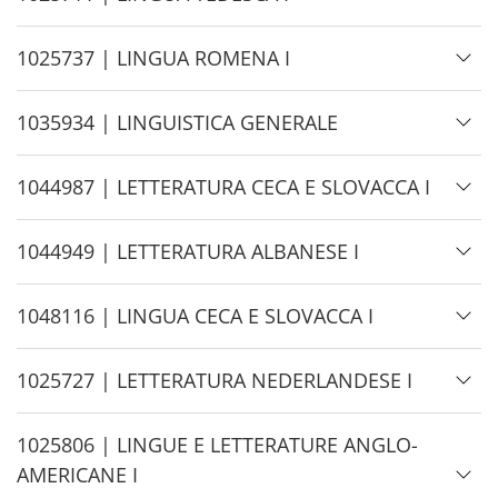
i
d
H
1025737 | LINGUA ROMENA I
e
i
d
H
1035934 | LINGUISTICA GENERALE
e
i
d
H
1044987 | LETTERATURA CECA E SLOVACCA I
e
i
d
H
1044949 | LETTERATURA ALBANESE I
e
i
d
H
1048116 | LINGUA CECA E SLOVACCA I
e
i
d
H
1025727 | LETTERATURA NEDERLANDESE I
e
i
d
H
1025806 | LINGUE E LETTERATURE ANGLO-
e
i
AMERICANE I