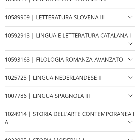
e
i
d
H
10589909 | LETTERATURA SLOVENA III
e
i
d
H
10592913 | LINGUA E LETTERATURA CATALANA I
e
i
d
H
10593163 | FILOLOGIA ROMANZA-AVANZATO
e
i
d
H
1025725 | LINGUA NEDERLANDESE II
e
i
d
H
1007786 | LINGUA SPAGNOLA III
e
i
d
H
1024914 | STORIA DELL'ARTE CONTEMPORANEA I
e
i
A
d
e