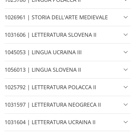
e
i
d
H
1026961 | STORIA DELL'ARTE MEDIEVALE
e
i
d
H
1031606 | LETTERATURA SLOVENA II
e
i
d
H
1045053 | LINGUA UCRAINA III
e
i
d
H
1056013 | LINGUA SLOVENA II
e
i
d
H
1025792 | LETTERATURA POLACCA II
e
i
d
H
1031597 | LETTERATURA NEOGRECA II
e
i
d
H
1031604 | LETTERATURA UCRAINA II
e
i