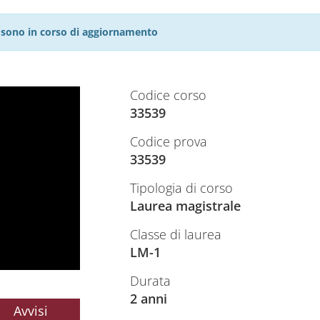
27 sono in corso di aggiornamento
Codice corso
33539
Codice prova
33539
Tipologia di corso
Laurea magistrale
Classe di laurea
LM-1
Durata
2 anni
Avvisi