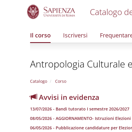
Catalogo de
S
k
i
Il corso
Iscriversi
Frequentar
p
t
o
m
Antropologia Culturale 
a
i
n
c
Catalogo
Corso
o
n
Avvisi in evidenza
t
e
13/07/2026 - Bandi tutorato I semestre 2026/2027
n
t
08/05/2026 - AGGIORNAMENTO- Istruzioni Elezioni
06/05/2026 - Pubblicazione candidature per Elezio