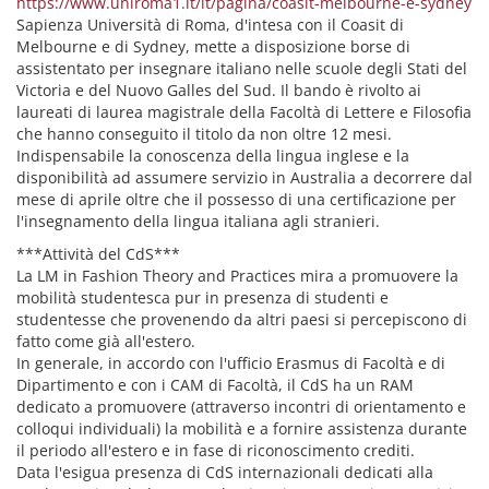
https://www.uniroma1.it/it/pagina/coasit-melbourne-e-sydney
Sapienza Università di Roma, d'intesa con il Coasit di
Melbourne e di Sydney, mette a disposizione borse di
assistentato per insegnare italiano nelle scuole degli Stati del
Victoria e del Nuovo Galles del Sud. Il bando è rivolto ai
laureati di laurea magistrale della Facoltà di Lettere e Filosofia
che hanno conseguito il titolo da non oltre 12 mesi.
Indispensabile la conoscenza della lingua inglese e la
disponibilità ad assumere servizio in Australia a decorrere dal
mese di aprile oltre che il possesso di una certificazione per
l'insegnamento della lingua italiana agli stranieri.
***Attività del CdS***
La LM in Fashion Theory and Practices mira a promuovere la
mobilità studentesca pur in presenza di studenti e
studentesse che provenendo da altri paesi si percepiscono di
fatto come già all'estero.
In generale, in accordo con l'ufficio Erasmus di Facoltà e di
Dipartimento e con i CAM di Facoltà, il CdS ha un RAM
dedicato a promuovere (attraverso incontri di orientamento e
colloqui individuali) la mobilità e a fornire assistenza durante
il periodo all'estero e in fase di riconoscimento crediti.
Data l'esigua presenza di CdS internazionali dedicati alla