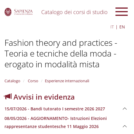
Catalogo dei corsi di studio
S
IT
EN
k
i
Fashion theory and practices -
p
t
Teoria e tecniche della moda -
o
m
erogato in modalità mista
a
i
n
Catalogo
Corso
Esperienze internazionali
c
o
n
Avvisi in evidenza
t
e
15/07/2026 - Bandi tutorato I semestre 2026 2027
n
t
08/05/2026 - AGGIORNAMENTO- Istruzioni Elezioni
rappresentanze studentesche 11 Maggio 2026