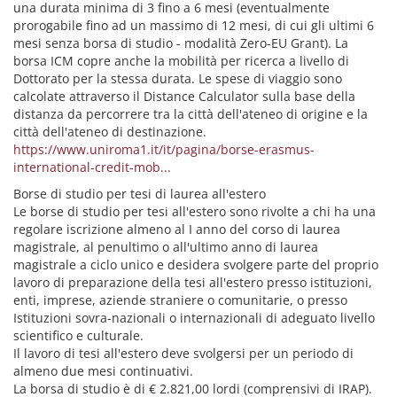
una durata minima di 3 fino a 6 mesi (eventualmente
prorogabile fino ad un massimo di 12 mesi, di cui gli ultimi 6
mesi senza borsa di studio - modalità Zero-EU Grant). La
borsa ICM copre anche la mobilità per ricerca a livello di
Dottorato per la stessa durata. Le spese di viaggio sono
calcolate attraverso il Distance Calculator sulla base della
distanza da percorrere tra la città dell'ateneo di origine e la
città dell'ateneo di destinazione.
https://www.uniroma1.it/it/pagina/borse-erasmus-
international-credit-mob...
Borse di studio per tesi di laurea all'estero
Le borse di studio per tesi all'estero sono rivolte a chi ha una
regolare iscrizione almeno al I anno del corso di laurea
magistrale, al penultimo o all'ultimo anno di laurea
magistrale a ciclo unico e desidera svolgere parte del proprio
lavoro di preparazione della tesi all'estero presso istituzioni,
enti, imprese, aziende straniere o comunitarie, o presso
Istituzioni sovra-nazionali o internazionali di adeguato livello
scientifico e culturale.
Il lavoro di tesi all'estero deve svolgersi per un periodo di
almeno due mesi continuativi.
La borsa di studio è di € 2.821,00 lordi (comprensivi di IRAP).