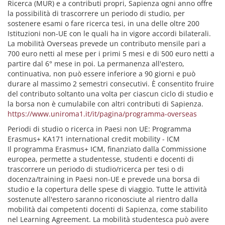
Ricerca (MUR) e a contributi propri, Sapienza ogni anno offre
la possibilità di trascorrere un periodo di studio, per
sostenere esami o fare ricerca tesi, in una delle oltre 200
Istituzioni non-UE con le quali ha in vigore accordi bilaterali.
La mobilità Overseas prevede un contributo mensile pari a
700 euro netti al mese per i primi 5 mesi e di 500 euro netti a
partire dal 6° mese in poi. La permanenza all'estero,
continuativa, non può essere inferiore a 90 giorni e può
durare al massimo 2 semestri consecutivi. È consentito fruire
del contributo soltanto una volta per ciascun ciclo di studio e
la borsa non è cumulabile con altri contributi di Sapienza.
https://www.uniroma1.it/it/pagina/programma-overseas
Periodi di studio o ricerca in Paesi non UE: Programma
Erasmus+ KA171 international credit mobility - ICM
Il programma Erasmus+ ICM, finanziato dalla Commissione
europea, permette a studentesse, studenti e docenti di
trascorrere un periodo di studio/ricerca per tesi o di
docenza/training in Paesi non-UE e prevede una borsa di
studio e la copertura delle spese di viaggio. Tutte le attività
sostenute all'estero saranno riconosciute al rientro dalla
mobilità dai competenti docenti di Sapienza, come stabilito
nel Learning Agreement. La mobilità studentesca può avere