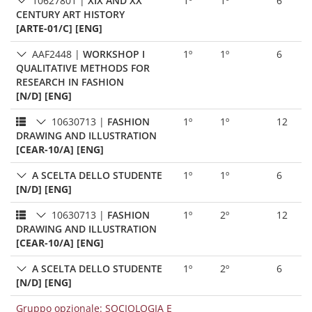
10627801
|
XIX AND XX
1º
1º
6
CENTURY ART HISTORY
[ARTE-01/C] [ENG]
AAF2448
|
WORKSHOP I
1º
1º
6
QUALITATIVE METHODS FOR
RESEARCH IN FASHION
[N/D] [ENG]
10630713
|
FASHION
1º
1º
12
DRAWING AND ILLUSTRATION
[CEAR-10/A] [ENG]
A SCELTA DELLO STUDENTE
1º
1º
6
[N/D] [ENG]
10630713
|
FASHION
1º
2º
12
DRAWING AND ILLUSTRATION
[CEAR-10/A] [ENG]
A SCELTA DELLO STUDENTE
1º
2º
6
[N/D] [ENG]
Gruppo opzionale: SOCIOLOGIA E