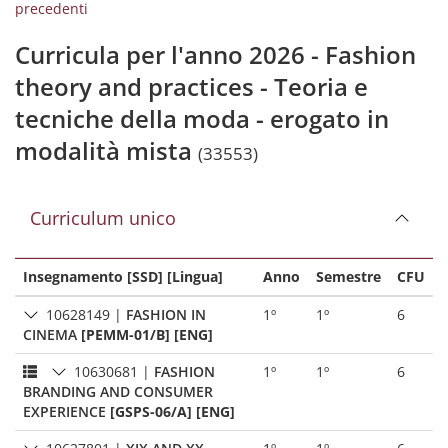
precedenti
Curricula per l'anno 2026 - Fashion
theory and practices - Teoria e
tecniche della moda - erogato in
modalità mista
(33553)
Curriculum unico
Insegnamento [SSD] [Lingua]
Anno
Semestre
CFU
10628149
|
FASHION IN
1º
1º
6
CINEMA
[PEMM-01/B] [ENG]
10630681
|
FASHION
1º
1º
6
BRANDING AND CONSUMER
EXPERIENCE
[GSPS-06/A] [ENG]