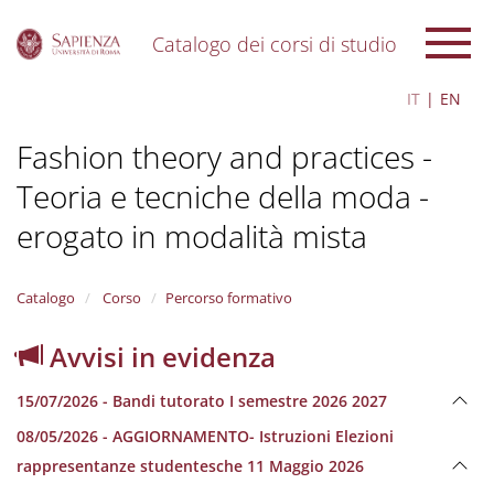
Catalogo dei corsi di studio
S
IT
EN
k
i
Fashion theory and practices -
p
t
Teoria e tecniche della moda -
o
m
erogato in modalità mista
a
i
n
Catalogo
Corso
Percorso formativo
c
o
n
Avvisi in evidenza
t
e
15/07/2026 - Bandi tutorato I semestre 2026 2027
n
t
08/05/2026 - AGGIORNAMENTO- Istruzioni Elezioni
rappresentanze studentesche 11 Maggio 2026