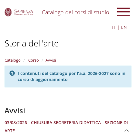
Catalogo dei corsi di studio
S
IT
EN
k
i
Storia dell'arte
p
t
o
m
Catalogo
Corso
Avvisi
a
i
I contenuti del catalogo per l'a.a. 2026-2027 sono in
n
corso di aggiornamento
c
o
n
t
e
Avvisi
n
t
03/08/2026 - CHIUSURA SEGRETERIA DIDATTICA - SEZIONE DI
ARTE