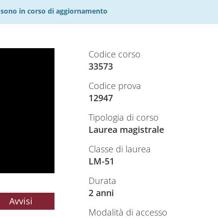
27 sono in corso di aggiornamento
Codice corso
33573
Codice prova
12947
Tipologia di corso
Laurea magistrale
Classe di laurea
LM-51
Durata
2 anni
Avvisi
Modalità di accesso