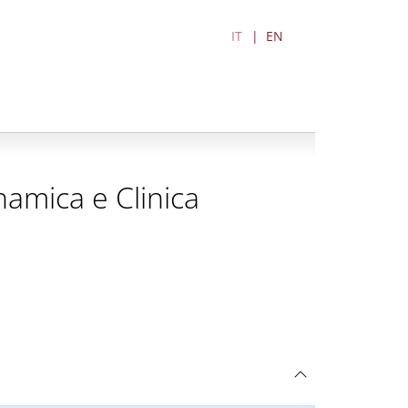
IT
EN
namica e Clinica