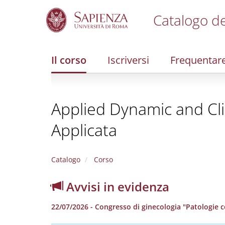
Catalogo de
S
k
i
Il corso
Iscriversi
Frequentar
p
t
o
m
Applied Dynamic and Clin
a
i
Applicata
n
c
o
n
Catalogo
Corso
t
e
Avvisi in evidenza
n
t
22/07/2026 - Congresso di ginecologia "Patologie ce