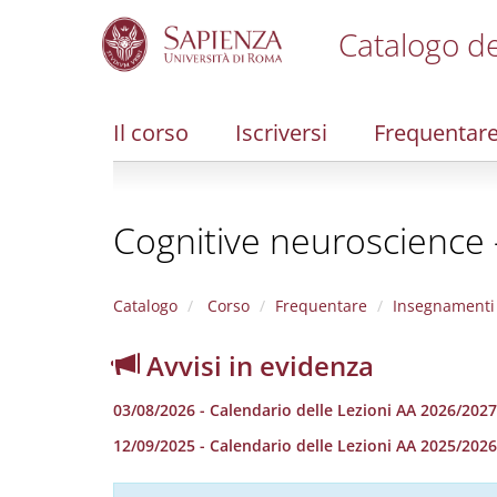
Catalogo de
S
k
i
Il corso
Iscriversi
Frequentar
p
t
o
m
Cognitive neuroscience 
a
i
n
c
Catalogo
Corso
Frequentare
Insegnamenti
o
n
Avvisi in evidenza
t
e
03/08/2026 - Calendario delle Lezioni AA 2026/2027
n
t
12/09/2025 - Calendario delle Lezioni AA 2025/2026