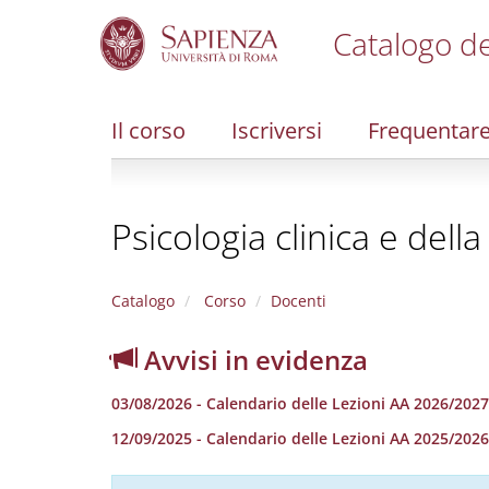
Catalogo de
S
k
i
Il corso
Iscriversi
Frequentar
p
t
o
m
Psicologia clinica e della
a
i
n
c
Catalogo
Corso
Docenti
o
n
Avvisi in evidenza
t
e
03/08/2026 - Calendario delle Lezioni AA 2026/2027
n
t
12/09/2025 - Calendario delle Lezioni AA 2025/2026