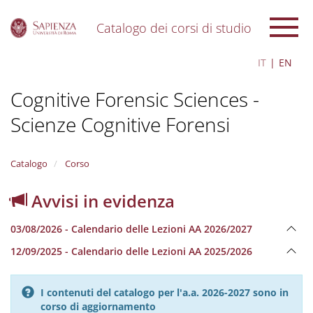
Catalogo dei corsi di studio
S
IT
EN
k
i
Cognitive Forensic Sciences -
p
t
Scienze Cognitive Forensi
o
m
a
i
Catalogo
Corso
n
c
Avvisi in evidenza
o
n
03/08/2026 - Calendario delle Lezioni AA 2026/2027
t
e
12/09/2025 - Calendario delle Lezioni AA 2025/2026
n
t
I contenuti del catalogo per l'a.a. 2026-2027 sono in
corso di aggiornamento