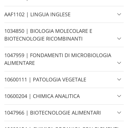
i
d
H
AAF1102 | LINGUA INGLESE
e
i
d
H
1034850 | BIOLOGIA MOLECOLARE E
e
i
BIOTECNOLOGIE RICOMBINANTI
d
e
H
1047959 | FONDAMENTI DI MICROBIOLOGIA
i
ALIMENTARE
d
e
H
10600111 | PATOLOGIA VEGETALE
i
d
H
10600204 | CHIMICA ANALITICA
e
i
d
H
1047966 | BIOTECNOLOGIE ALIMENTARI
e
i