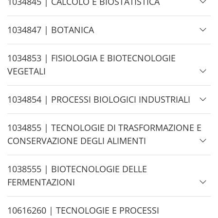
H
1034845 | CALCOLO E BIOSTATISTICA
e
i
d
H
1034847 | BOTANICA
e
i
d
H
1034853 | FISIOLOGIA E BIOTECNOLOGIE
e
i
VEGETALI
d
e
H
1034854 | PROCESSI BIOLOGICI INDUSTRIALI
i
d
H
1034855 | TECNOLOGIE DI TRASFORMAZIONE E
e
i
CONSERVAZIONE DEGLI ALIMENTI
d
e
H
1038555 | BIOTECNOLOGIE DELLE
i
FERMENTAZIONI
d
e
H
10616260 | TECNOLOGIE E PROCESSI