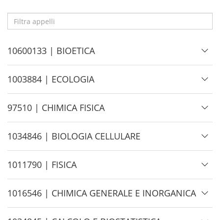
Filtra
appelli
H
10600133 | BIOETICA
i
d
H
1003884 | ECOLOGIA
e
i
d
H
97510 | CHIMICA FISICA
e
i
d
H
1034846 | BIOLOGIA CELLULARE
e
i
d
H
1011790 | FISICA
e
i
d
H
1016546 | CHIMICA GENERALE E INORGANICA
e
i
d