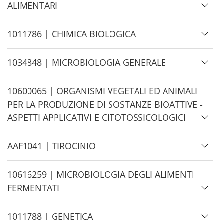
i
ALIMENTARI
d
e
H
1011786 | CHIMICA BIOLOGICA
i
d
H
1034848 | MICROBIOLOGIA GENERALE
e
i
d
H
10600065 | ORGANISMI VEGETALI ED ANIMALI
e
i
PER LA PRODUZIONE DI SOSTANZE BIOATTIVE -
d
ASPETTI APPLICATIVI E CITOTOSSICOLOGICI
e
H
AAF1041 | TIROCINIO
i
d
H
10616259 | MICROBIOLOGIA DEGLI ALIMENTI
e
i
FERMENTATI
d
e
H
1011788 | GENETICA