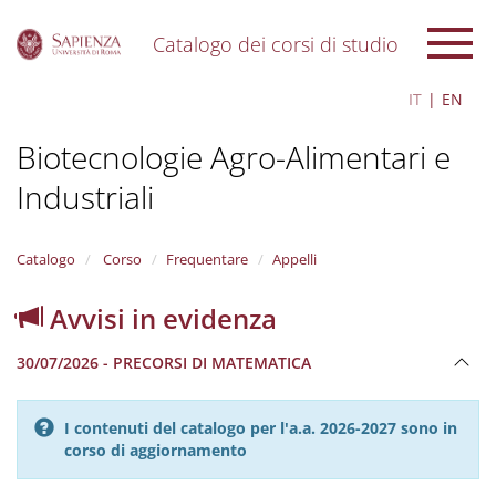
Catalogo dei corsi di studio
S
IT
EN
k
i
Biotecnologie Agro-Alimentari e
p
t
Industriali
o
m
a
i
Catalogo
Corso
Frequentare
Appelli
n
c
Avvisi in evidenza
o
n
30/07/2026 - PRECORSI DI MATEMATICA
t
e
n
I contenuti del catalogo per l'a.a. 2026-2027 sono in
t
corso di aggiornamento