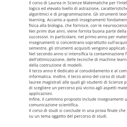
Il corso di Laurea in Scienze Matematiche per l'Intel
logico ed elevato livello di astrazione, caratterist
algoritmici e di programmazione. Gli strumenti teori
learning. Accanto a questi insegnamenti fondamental
fisica alla biologia, che fornisce, con le neuroscien
Nei primi due anni, viene fornita buona parte dell
successivi. In particolare, nel primo anno per matem
insegnamenti si concentrano soprattutto sull'acquis
semestre, gli strumenti acquisiti vengono applicati a
Nel secondo anno si intensifica la contaminazione fr
dell'ottimizzazione, delle tecniche di machine learning
della costruzione di modelli.
Il terzo anno è dedicato al consolidamento e al com
informatica. Inoltre, il terzo anno del corso di stud
lauree magistrali alle quali gli studenti di Scienze
di scegliere un percorso più vicino agli aspetti mate
applicazioni.
Infine, il cammino proposto include insegnamenti utili
comunicazione scientifica.
Il corso di studi si conclude in una prova finale ch
su un tema oggetto del percorso di studi.