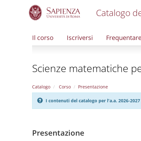
Catalogo de
S
k
i
Il corso
Iscriversi
Frequentar
p
t
o
m
Scienze matematiche per l
a
i
n
c
Catalogo
Corso
Presentazione
o
n
I contenuti del catalogo per l'a.a. 2026-20
t
e
n
t
Presentazione