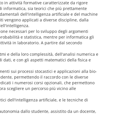
o in attività formative caratterizzate da rigore
di informatica, sia teorici che più prettamente
amentali dell'intelligenza artificiale e del machine
i vengono applicati a diverse discipline, dalla
ll'intelligenza.
ione necessari per lo sviluppo degli argomenti
obabilità e statistica, mentre per informatica gli
ività in laboratorio. A partire dal secondo
mi e della loro complessità, dell'analisi numerica e
i dati, e con gli aspetti matematici della fisica e
ti sui processi stocastici e applicazioni alla bio-
studente, permettendo il raccordo con le diverse
dedicati i numerosi corsi opzionali, che permettono
cora scegliere un percorso più vicino alle
i dell'intelligenza artificiale, e le tecniche di
n autonomia dallo studente, assistito da un docente,