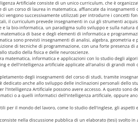
ligenza Artificiale consiste di un unico curriculum, che è organizzat
iche di un corso di laurea in matematica, affiancate da insegnamenti 
ci vengono successivamente utilizzati per introdurre i concetti fond
i, il curriculum prevede insegnamenti in cui gli strumenti acquisit
ze e la bio-informatica, un paradigma sullo sviluppo e sulla natura de
a matematica di base e degli elementi di informatica e programmaz
atica sono previsti insegnamenti di analisi, algebra, geometria e pr
izione di tecniche di programmazione, con una forte presenza di att
llo studio della fisica e delle neuroscienze.
a matematica, informatica e applicazioni con lo studio degli algorit
 e dell'intelligenza artificiale applicate all'analisi di grandi moli d
pletamento degli insegnamenti del corso di studi, tramite insegnamen
i è dedicato anche allo sviluppo delle inclinazioni personali dello 
 per l'Intelligenza Artificiale possono avere accesso. A questo sono 
matici o a quelli informatici dell'intelligenza artificiale, oppure an
 per il mondo del lavoro, come lo studio dell'inglese, gli aspetti etic
e consiste nella discussione pubblica di un elaborato (tesi) svolto i