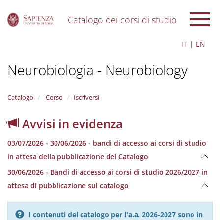
Catalogo dei corsi di studio
S
IT
EN
k
i
Neurobiologia - Neurobiology
p
t
o
m
Catalogo
Corso
Iscriversi
a
i
Avvisi in evidenza
n
c
03/07/2026 - 30/06/2026 - bandi di accesso ai corsi di studio
o
n
in attesa della pubblicazione del Catalogo
t
30/06/2026 - Bandi di accesso ai corsi di studio 2026/2027 in
e
n
attesa di pubblicazione sul catalogo
t
I contenuti del catalogo per l'a.a. 2026-2027 sono in