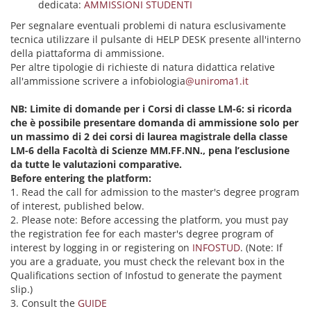
dedicata:
AMMISSIONI STUDENTI
Per segnalare eventuali problemi di natura esclusivamente
tecnica utilizzare il pulsante di HELP DESK presente all'interno
della piattaforma di ammissione.
Per altre tipologie di richieste di natura didattica relative
all'ammissione scrivere a infobiologia
@uniroma1.it
NB: Limite di domande per i Corsi di classe LM-6: si ricorda
che è possibile presentare domanda di ammissione solo per
un massimo di 2 dei corsi di laurea magistrale della classe
LM-6 della Facoltà di Scienze MM.FF.NN., pena l’esclusione
da tutte le valutazioni comparative.
Before entering the platform:
1. Read the call for admission to the master's degree program
of interest, published below.
2. Please note: Before accessing the platform, you must pay
the registration fee for each master's degree program of
interest by logging in or registering on
INFOSTUD
. (Note: If
you are a graduate, you must check the relevant box in the
Qualifications section of Infostud to generate the payment
slip.)
3. Consult the
GUIDE