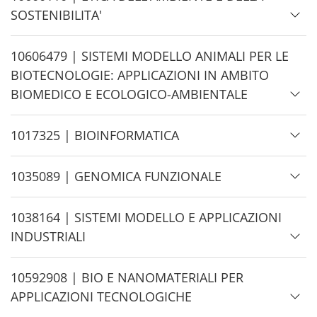
i
SOSTENIBILITA'
d
e
H
10606479 | SISTEMI MODELLO ANIMALI PER LE
i
BIOTECNOLOGIE: APPLICAZIONI IN AMBITO
d
BIOMEDICO E ECOLOGICO-AMBIENTALE
e
H
1017325 | BIOINFORMATICA
i
d
H
1035089 | GENOMICA FUNZIONALE
e
i
d
H
1038164 | SISTEMI MODELLO E APPLICAZIONI
e
i
INDUSTRIALI
d
e
H
10592908 | BIO E NANOMATERIALI PER
i
APPLICAZIONI TECNOLOGICHE
d