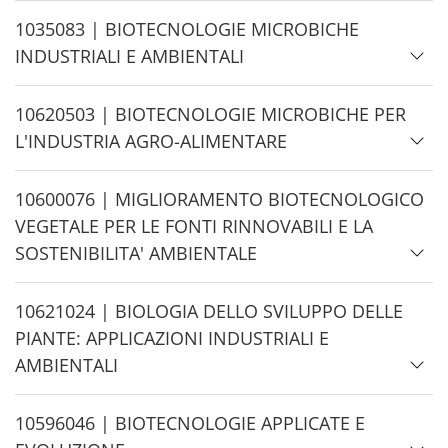
e
H
1035083 | BIOTECNOLOGIE MICROBICHE
i
INDUSTRIALI E AMBIENTALI
d
e
H
10620503 | BIOTECNOLOGIE MICROBICHE PER
i
L'INDUSTRIA AGRO-ALIMENTARE
d
e
H
10600076 | MIGLIORAMENTO BIOTECNOLOGICO
i
VEGETALE PER LE FONTI RINNOVABILI E LA
d
SOSTENIBILITA' AMBIENTALE
e
H
10621024 | BIOLOGIA DELLO SVILUPPO DELLE
i
PIANTE: APPLICAZIONI INDUSTRIALI E
d
AMBIENTALI
e
H
10596046 | BIOTECNOLOGIE APPLICATE E