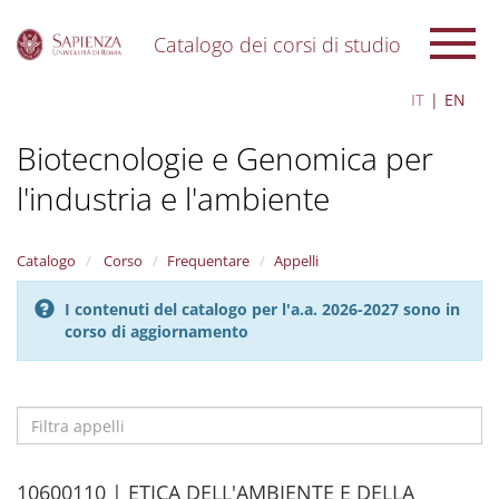
Catalogo dei corsi di studio
S
IT
EN
k
i
Biotecnologie e Genomica per
p
t
l'industria e l'ambiente
o
m
a
i
Catalogo
Corso
Frequentare
Appelli
n
c
I contenuti del catalogo per l'a.a. 2026-2027 sono in
o
corso di aggiornamento
n
t
e
n
t
Filtra
appelli
H
10600110 | ETICA DELL'AMBIENTE E DELLA