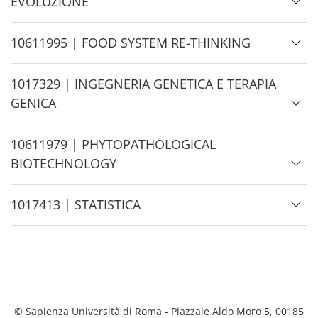
i
EVOLUZIONE
d
e
H
10611995 | FOOD SYSTEM RE-THINKING
i
d
H
1017329 | INGEGNERIA GENETICA E TERAPIA
e
i
GENICA
d
e
H
10611979 | PHYTOPATHOLOGICAL
i
BIOTECHNOLOGY
d
e
H
1017413 | STATISTICA
i
d
e
© Sapienza Università di Roma - Piazzale Aldo Moro 5, 00185