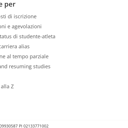
e per
sti di iscrizione
ni e agevolazioni
tatus di studente-atleta
arriera alias
ione al tempo parziale
 and resuming studies
alla Z
0209930587 PI 02133771002