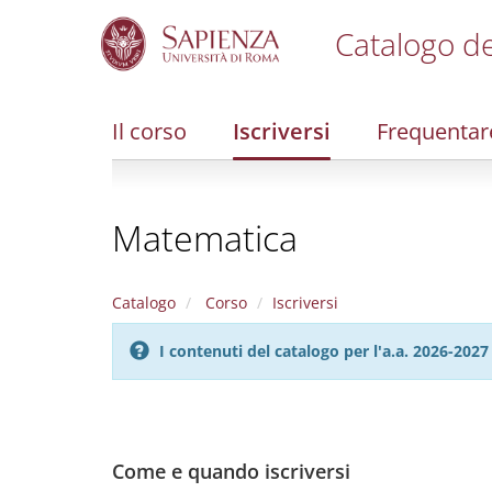
Catalogo de
S
k
i
Il corso
Iscriversi
Frequentar
p
t
o
m
Matematica
a
i
n
c
Catalogo
Corso
Iscriversi
o
n
I contenuti del catalogo per l'a.a. 2026-20
t
e
n
t
Come e quando iscriversi