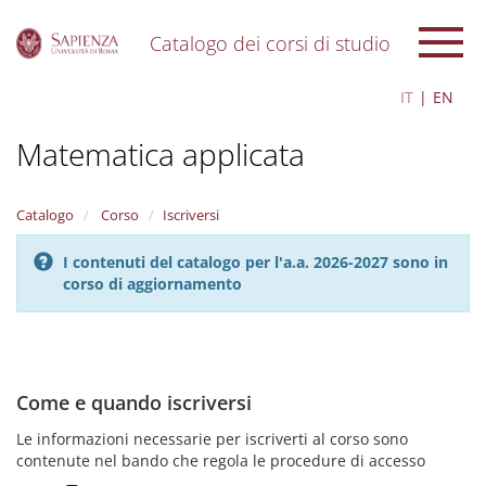
Catalogo dei corsi di studio
S
IT
EN
k
i
Matematica applicata
p
t
o
m
Catalogo
Corso
Iscriversi
a
i
I contenuti del catalogo per l'a.a. 2026-2027 sono in
n
corso di aggiornamento
c
o
n
t
e
Come e quando iscriversi
n
t
Le informazioni necessarie per iscriverti al corso sono
contenute nel bando che regola le procedure di accesso