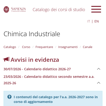
Catalogo dei corsi di studio
S
IT
EN
k
i
Chimica Industriale
p
t
o
m
Catalogo
Corso
Frequentare
Insegnamenti
Canale
a
i
Avvisi in evidenza
n
c
30/07/2026 - Calendario didattico 2026-27
o
n
23/03/2026 - Calendario didattico secondo semestre a.a.
t
2025-26
e
n
t
I contenuti del catalogo per l'a.a. 2026-2027 sono in
corso di aggiornamento