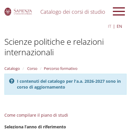
Catalogo dei corsi di studio
S
IT
EN
k
i
Scienze politiche e relazioni
p
t
internazionali
o
m
a
i
Catalogo
Corso
Percorso formativo
n
c
I contenuti del catalogo per l'a.a. 2026-2027 sono in
o
corso di aggiornamento
n
t
e
n
t
Come compilare il piano di studi
Seleziona l’anno di riferimento