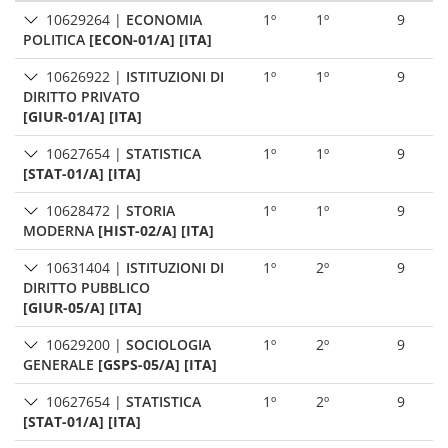
10629264
|
ECONOMIA
1º
1º
9
POLITICA
[ECON-01/A] [ITA]
10626922
|
ISTITUZIONI DI
1º
1º
9
DIRITTO PRIVATO
[GIUR-01/A] [ITA]
10627654
|
STATISTICA
1º
1º
9
[STAT-01/A] [ITA]
10628472
|
STORIA
1º
1º
9
MODERNA
[HIST-02/A] [ITA]
10631404
|
ISTITUZIONI DI
1º
2º
9
DIRITTO PUBBLICO
[GIUR-05/A] [ITA]
10629200
|
SOCIOLOGIA
1º
2º
9
GENERALE
[GSPS-05/A] [ITA]
10627654
|
STATISTICA
1º
2º
9
[STAT-01/A] [ITA]