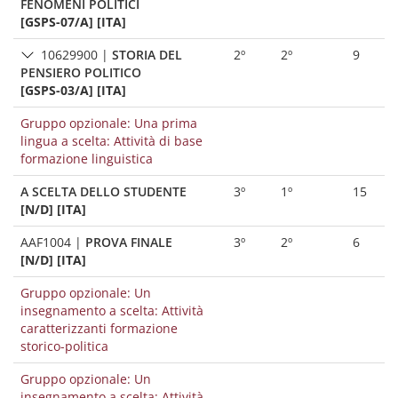
FENOMENI POLITICI
[GSPS-07/A] [ITA]
10629900
|
STORIA DEL
2º
2º
9
PENSIERO POLITICO
[GSPS-03/A] [ITA]
Gruppo opzionale: Una prima
lingua a scelta: Attività di base
formazione linguistica
A SCELTA DELLO STUDENTE
3º
1º
15
[N/D] [ITA]
AAF1004
|
PROVA FINALE
3º
2º
6
[N/D] [ITA]
Gruppo opzionale: Un
insegnamento a scelta: Attività
caratterizzanti formazione
storico-politica
Gruppo opzionale: Un
insegnamento a scelta: Attività