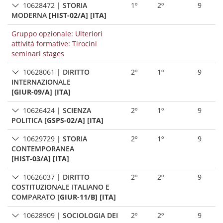
10628472
|
STORIA
1º
2º
9
MODERNA
[HIST-02/A] [ITA]
Gruppo opzionale: Ulteriori
attività formative: Tirocini
seminari stages
10628061
|
DIRITTO
2º
1º
9
INTERNAZIONALE
[GIUR-09/A] [ITA]
10626424
|
SCIENZA
2º
1º
9
POLITICA
[GSPS-02/A] [ITA]
10629729
|
STORIA
2º
1º
9
CONTEMPORANEA
[HIST-03/A] [ITA]
10626037
|
DIRITTO
2º
2º
9
COSTITUZIONALE ITALIANO E
COMPARATO
[GIUR-11/B] [ITA]
10628909
|
SOCIOLOGIA DEI
2º
2º
9