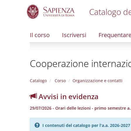
Catalogo de
S
k
i
Il corso
Iscriversi
Frequentar
p
t
o
m
Cooperazione internazio
a
i
n
c
Catalogo
Corso
Organizzazione e contatti
o
n
Avvisi in evidenza
t
e
29/07/2026 - Orari delle lezioni - primo semestre a
n
t
I contenuti del catalogo per l'a.a. 2026-20