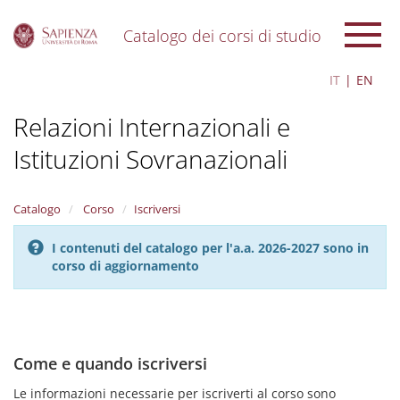
Catalogo dei corsi di studio
S
IT
EN
k
i
Relazioni Internazionali e
p
t
Istituzioni Sovranazionali
o
m
a
i
Catalogo
Corso
Iscriversi
n
c
I contenuti del catalogo per l'a.a. 2026-2027 sono in
o
corso di aggiornamento
n
t
e
n
t
Come e quando iscriversi
Le informazioni necessarie per iscriverti al corso sono