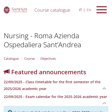
Course catalogue
IT
EN
S
k
i
Nursing - Roma Azienda
p
t
Ospedaliera Sant’Andrea
o
m
a
i
Catalogue
Course
Objectives
n
c
Featured announcements
o
n
22/09/2025 - Class timetable for the first semester of the
t
e
2025/2026 academic year
n
22/09/2025 - Exam calendar for the 2025-2026 academic year
t