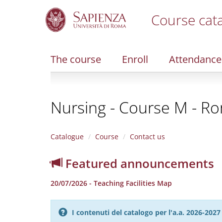
Course cat
S
k
i
The course
Enroll
Attendance
p
t
o
m
Nursing - Course M - Rom
a
i
n
c
Catalogue
Course
Contact us
o
n
Featured announcements
t
e
20/07/2026 - Teaching Facilities Map
n
t
I contenuti del catalogo per l'a.a. 2026-20