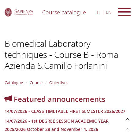
Course catalogue
IT
EN
S
k
i
Biomedical Laboratory
p
t
techniques - Course B - Roma
o
m
Azienda S.Camillo Forlanini
a
i
n
Catalogue
Course
Objectives
c
o
n
Featured announcements
t
e
14/07/2026 - CLASS TIMETABLE FIRST SEMESTER 2026/2027
n
t
14/07/2026 - 1st DEGREE SESSION ACADEMIC YEAR
2025/2026 October 28 and November 4, 2026