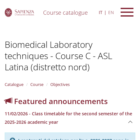
Course catalogue
IT
EN
S
k
i
Biomedical Laboratory
p
t
techniques - Course C - ASL
o
m
Latina (distretto nord)
a
i
n
Catalogue
Course
Objectives
c
o
n
Featured announcements
t
e
11/02/2026 - Class timetable for the second semester of the
n
2025-2026 academic year
t