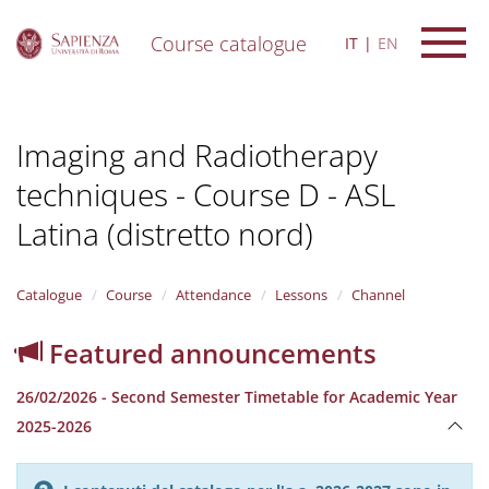
Course catalogue
IT
EN
S
k
i
Imaging and Radiotherapy
p
t
techniques - Course D - ASL
o
m
Latina (distretto nord)
a
i
n
Catalogue
Course
Attendance
Lessons
Channel
c
o
n
Featured announcements
t
e
26/02/2026 - Second Semester Timetable for Academic Year
n
2025-2026
t