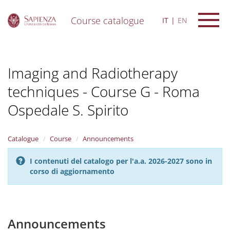
Course catalogue
IT
EN
S
k
i
Imaging and Radiotherapy
p
t
techniques - Course G - Roma
o
m
Ospedale S. Spirito
a
i
n
Catalogue
Course
Announcements
c
o
n
I contenuti del catalogo per l'a.a. 2026-2027 sono in
t
corso di aggiornamento
e
n
t
Announcements