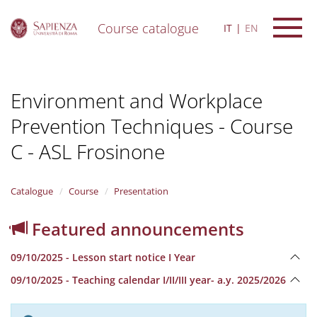
Course catalogue
IT
EN
S
k
i
Environment and Workplace
p
t
Prevention Techniques - Course
o
m
C - ASL Frosinone
a
i
n
Catalogue
Course
Presentation
c
o
n
Featured announcements
t
e
09/10/2025 - Lesson start notice I Year
n
t
09/10/2025 - Teaching calendar I/II/III year- a.y. 2025/2026